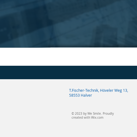
T.Fischer-Technik, Höveler Weg 13,
58553 Halver
© 2023 by We Smile. Proudly
created with
Wix.com