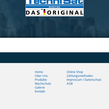
Home
Online Shop
Über Uns
Zahlungsmethoden
Produkte
Impressum / Datenschutz
Wachschutz
AGB
Galerie
Kontakt