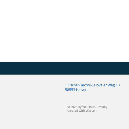
T.Fischer-Technik, Höveler Weg 13,
58553 Halver
© 2023 by We Smile. Proudly
created with
Wix.com